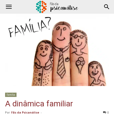
Família
A dinâmica familiar
Por
Fãs da Psicanálise
-
0