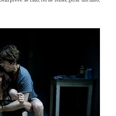
Delfi prevê: se Laio, rei de Tebas, gerar um filho,