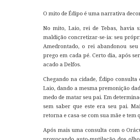
O mito de Édipo é uma narrativa decorr
No mito, Laio, rei de Tebas, havia 
maldição concretizar-se-ia: seu própr
Amedrontado, o rei abandonou seu 
prego em cada pé. Certo dia, após ser
acado a Delfos.
Chegando na cidade, Édipo consulta
Laio, dando a mesma premonição dada
medo de matar seu pai. Em determi
sem saber que este era seu pai. Mais
retorna e casa-se com sua mãe e tem q
Após mais uma consulta com o Orácul
provocando auto-mutilação dos olhos