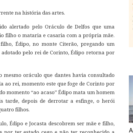
ente na história das artes.
sido alertado pelo Oráculo de Delfos que uma
io filho o mataria e casaria com a própria mãe.
filho, Édipo, no monte Citerão, pregando um
 adotado pelo rei de Corinto, Édipo retorna por
 o mesmo oráculo que dantes havia consultado
 ao rei, momento este que foge de Corinto por
nado momento “ao acaso” Édipo mata um homem
 tarde, depois de derrotar a esfinge, o herói
uatro filhos.
o, Édipo e Jocasta descobrem ser mãe e filho,
A
 por ter estado cego e não ter reconhecido a