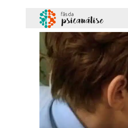
Fãs
da
Psicanálise