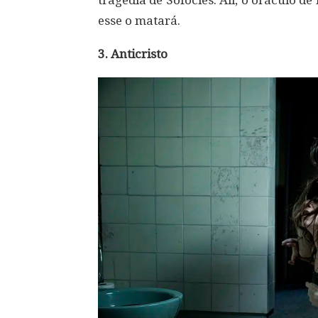
tragédia de Sófocles. Ali, o oráculo de 
esse o matará.
3. Anticristo