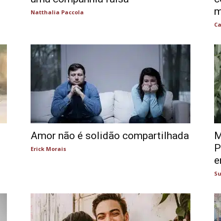
m
Natthalia Paccola
Ca
Amor não é solidão compartilhada
M
P
Erick Morais
e
Su