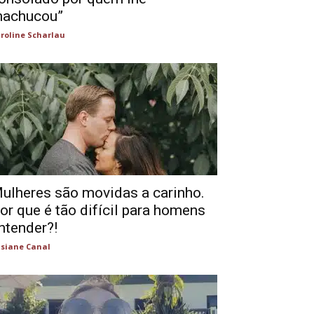
achucou”
roline Scharlau
ulheres são movidas a carinho.
or que é tão difícil para homens
ntender?!
siane Canal