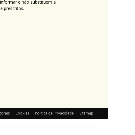
 informar e não substituem a
 prescritos.
torais
Cookies
Política de Privacidade
Sitemap