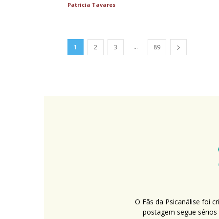
Patricia Tavares
...
1
2
3
89
O Fãs da Psicanálise foi 
postagem segue sérios c