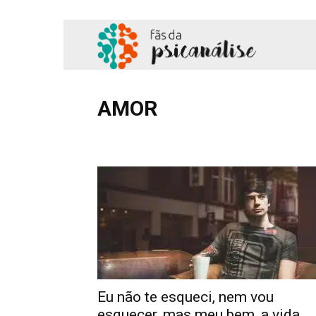
Fãs
da
AMOR
Adolescência
Amor
Comportamento
Cotidian
Psicanálise
Hipnose
Literatura
Podcast
Profissional
Sa
Eu não te esqueci, nem vou
esquecer, mas meu bem, a vida