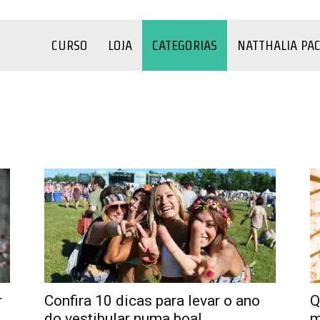
CURSO
LOJA
CATEGORIAS
NATTHALIA PA
o
COVID-19
Criança
Depressão
Família
Filmes e Séries
úde
Sexualidade
Terapia
Testes
YouTube
r
Confira 10 dicas para levar o ano
Q
do vestibular numa boa!
m