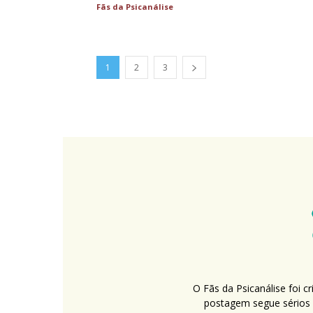
Fãs da Psicanálise
1
2
3
O Fãs da Psicanálise foi 
postagem segue sérios c