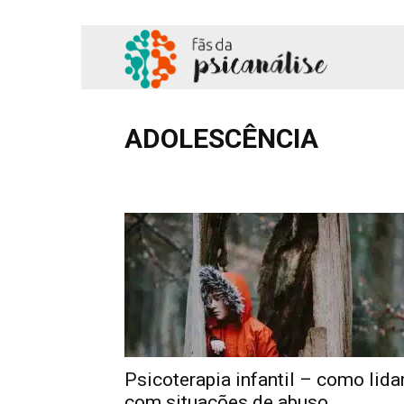
Fãs
da
ADOLESCÊNCIA
Adolescência
Amor
Comportamento
Cotidian
Psicanálise
Hipnose
Literatura
Podcast
Profissional
Sa
Psicoterapia infantil – como lida
com situações de abuso