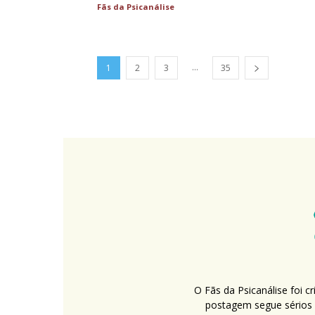
Fãs da Psicanálise
...
1
2
3
35
O Fãs da Psicanálise foi 
postagem segue sérios c