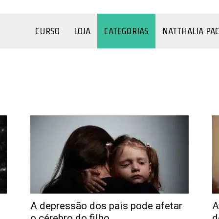
CURSO
LOJA
CATEGORIAS
NATTHALIA PA
o
COVID-19
Criança
Depressão
Família
Filmes e Séries
úde
Sexualidade
Terapia
Testes
YouTube
A depressão dos pais pode afetar
A
o cérebro do filho
d