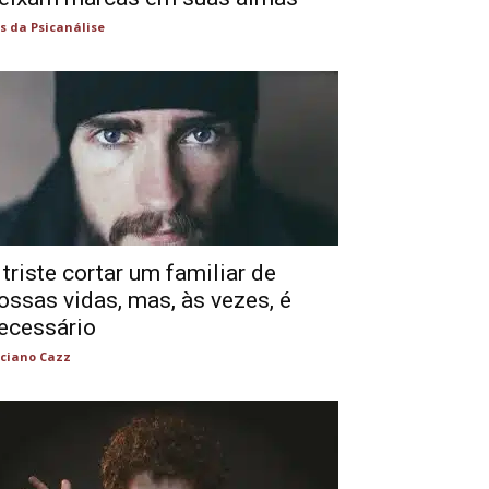
s da Psicanálise
 triste cortar um familiar de
ossas vidas, mas, às vezes, é
ecessário
ciano Cazz