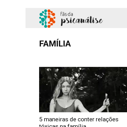
Fãs
da
FAMÍLIA
Adolescência
Amor
Comportamento
Cotidian
Psicanálise
Hipnose
Literatura
Podcast
Profissional
Sa
5 maneiras de conter relações
tóxicas na família