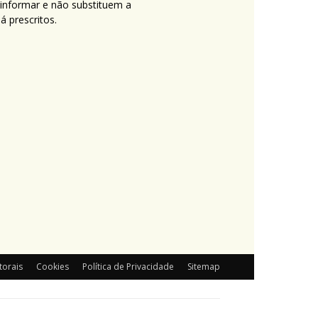
 informar e não substituem a
 prescritos.
torais
Cookies
Política de Privacidade
Sitemap