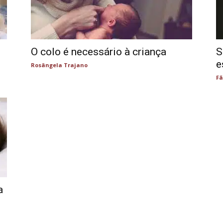
O colo é necessário à criança
S
e
Rosângela Trajano
Fã
a