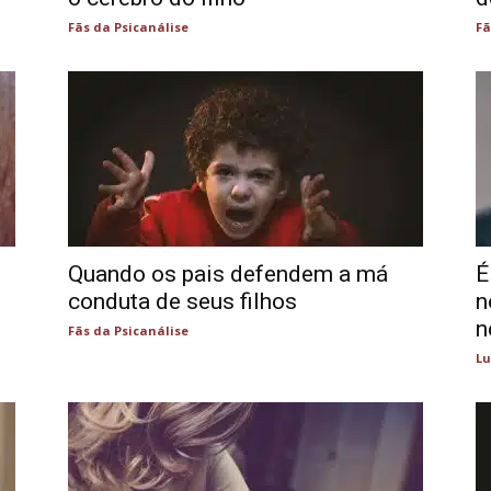
Fãs da Psicanálise
Fã
Quando os pais defendem a má
É
conduta de seus filhos
n
n
Fãs da Psicanálise
Lu