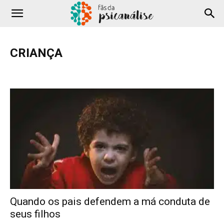
CRIANÇA
Adolescência
Amor
Comportamento
Cotidiano
COVID-19
Criança
Depressão
Família
Filmes e Séries
Hipnose
Literatura
Podcast
Profissional
Saúde
Sexualidade
Terapia
Testes
YouTube
Quando os pais defendem a má conduta de
seus filhos