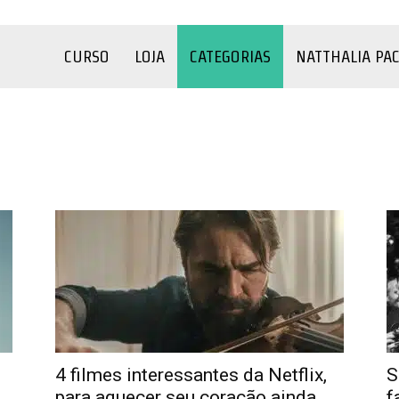
CURSO
LOJA
CATEGORIAS
NATTHALIA PA
o
COVID-19
Criança
Depressão
Família
Filmes e Séries
úde
Sexualidade
Terapia
Testes
YouTube
4 filmes interessantes da Netflix,
S
para aquecer seu coração ainda
f