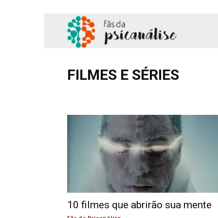
Fãs
da
FILMES E SÉRIES
Adolescência
Amor
Comportamento
Cotidian
Psicanálise
Hipnose
Literatura
Podcast
Profissional
Sa
10 filmes que abrirão sua mente
Fãs da Psicanálise