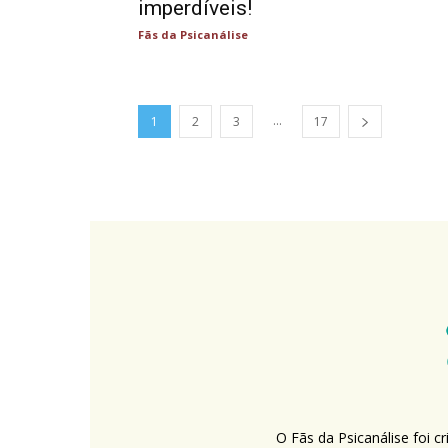
imperdíveis!
Fãs da Psicanálise
...
1
2
3
17
O Fãs da Psicanálise foi 