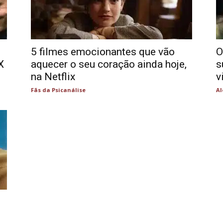
5 filmes emocionantes que vão
O
X
aquecer o seu coração ainda hoje,
s
na Netflix
v
Fãs da Psicanálise
Al