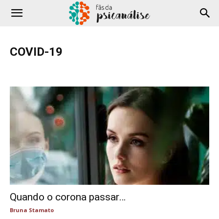
COVID-19
Adolescência
Amor
Comportamento
Cotidiano
COVID-19
Criança
Depressão
Família
Filmes e Séries
Hipnose
Literatura
Podcast
Profissional
Saúde
Sexualidade
Terapia
Testes
YouTube
Quando o corona passar…
Bruna Stamato