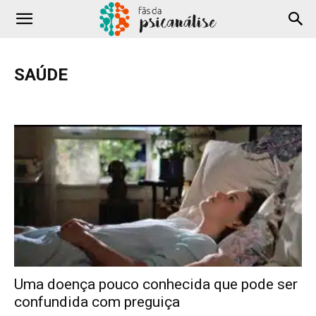
SAÚDE
Adolescência
Amor
Comportamento
Cotidiano
COVID-19
Criança
Depressão
Família
Filmes e Séries
Hipnose
Literatura
Podcast
Profissional
Saúde
Sexualidade
Terapia
Testes
YouTube
Uma doença pouco conhecida que pode ser
confundida com preguiça