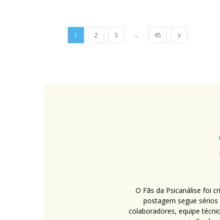
...
1
2
3
45
O Fãs da Psicanálise foi 
postagem segue sérios c
colaboradores, equipe técni