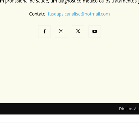
um profissional de saúde, um diagnóstico médico ou os tratamentos já
Contato:
fasdapsicanalise@hotmail.com
Direitos Au