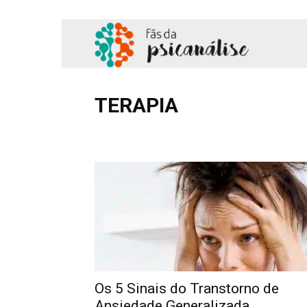
Fãs
da
TERAPIA
Adolescência
Amor
Comportamento
Cotidian
Psicanálise
Hipnose
Literatura
Podcast
Profissional
Sa
Os 5 Sinais do Transtorno de
Ansiedade Generalizada