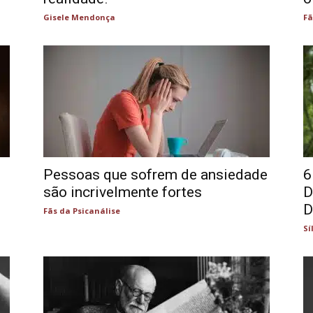
Gisele Mendonça
Fã
Pessoas que sofrem de ansiedade
6
são incrivelmente fortes
D
D
Fãs da Psicanálise
Sí