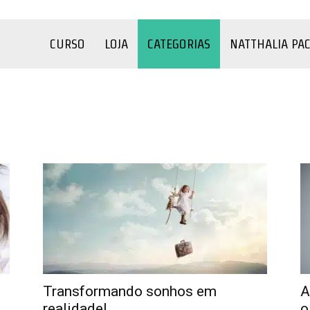
CURSO
LOJA
CATEGORIAS
NATTHALIA PA
o
COVID-19
Criança
Depressão
Família
Filmes e Séries
úde
Sexualidade
Terapia
Testes
YouTube
Transformando sonhos em
A
realidade!
o