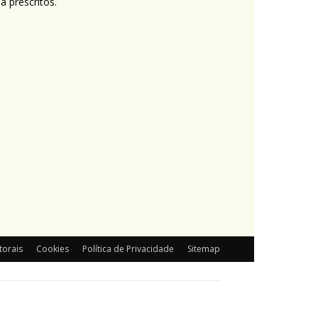
 prescritos.
torais
Cookies
Política de Privacidade
Sitemap