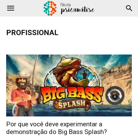
PROFISSIONAL
Adolescência
Amor
Comportamento
Cotidiano
COVID-19
Criança
Depressão
Família
Filmes e Séries
Hipnose
Literatura
Podcast
Profissional
Saúde
Sexualidade
Terapia
Testes
YouTube
Por que você deve experimentar a
demonstração do Big Bass Splash?