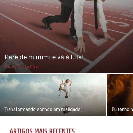
Pare de mimimi e vá à luta!
Fãs da Psicanálise
Transformando sonhos em realidade!
Eu tenho 
ARTIGOS MAIS RECENTES