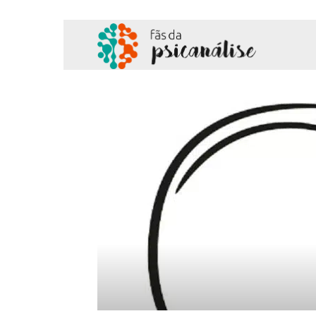
Fãs
da
Psicanálise