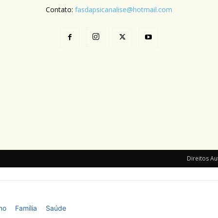
Contato:
fasdapsicanalise@hotmail.com
Direitos Au
no
Família
Saúde