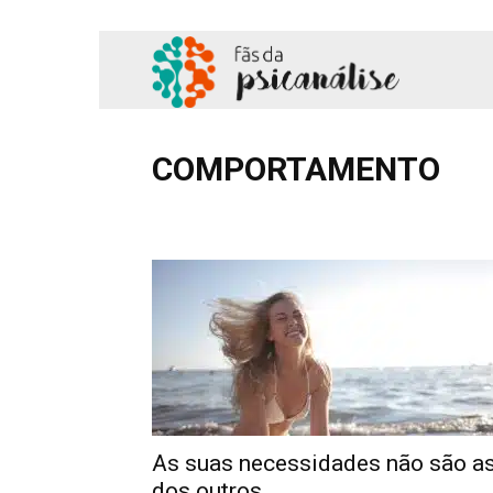
Fãs
da
COMPORTAMENTO
Adolescência
Amor
Comportamento
Cotidian
Psicanálise
Hipnose
Literatura
Podcast
Profissional
Sa
As suas necessidades não são a
dos outros