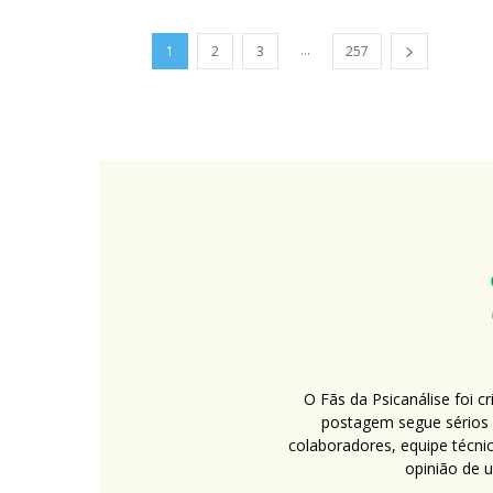
...
1
2
3
257
O Fãs da Psicanálise foi 
postagem segue sérios c
colaboradores, equipe técni
opinião de 