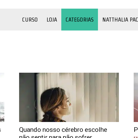
CURSO
LOJA
CATEGORIAS
NATTHALIA PA
o
COVID-19
Criança
Depressão
Família
Filmes e Séries
úde
Sexualidade
Terapia
Testes
YouTube
s
Quando nosso cérebro escolhe
P
não sentir para não sofrer
Fã