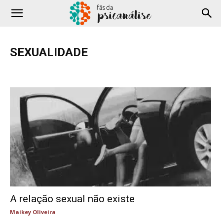
SEXUALIDADE
Adolescência
Amor
Comportamento
Cotidiano
COVID-19
Criança
Depressão
Família
Filmes e Séries
Hipnose
Literatura
Podcast
Profissional
Saúde
Sexualidade
Terapia
Testes
YouTube
A relação sexual não existe
Maikey Oliveira