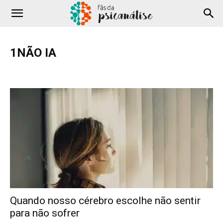
1NÃO IA
Adolescência
Amor
Comportamento
Cotidiano
COVID-19
Criança
Depressão
Família
Filmes e Séries
Hipnose
Literatura
Podcast
Profissional
Saúde
Sexualidade
Terapia
Testes
YouTube
Quando nosso cérebro escolhe não sentir
para não sofrer