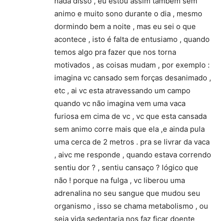
nada disso , eu estou assim também sem
animo e muito sono durante o dia , mesmo
dormindo bem a noite , mas eu sei o que
acontece , isto é falta de entusiamo , quando
temos algo pra fazer que nos torna
motivados , as coisas mudam , por exemplo :
imagina vc cansado sem forças desanimado ,
etc , ai vc esta atravessando um campo
quando vc não imagina vem uma vaca
furiosa em cima de vc , vc que esta cansada
sem animo corre mais que ela ,e ainda pula
uma cerca de 2 metros . pra se livrar da vaca
, aivc me responde , quando estava correndo
sentiu dor ? , sentiu cansaço ? lógico que
não ! porque na fulga , vc liberou uma
adrenalina no seu sangue que mudou seu
organismo , isso se chama metabolismo , ou
seja vida sedentaria nos faz ficar doente