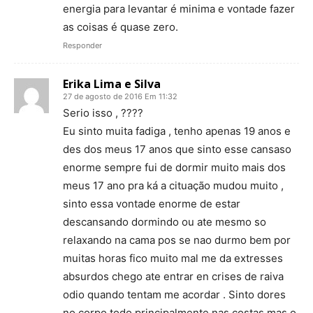
energia para levantar é minima e vontade fazer
as coisas é quase zero.
Responder
Erika Lima e Silva
27 de agosto de 2016 Em 11:32
Serio isso , ????
Eu sinto muita fadiga , tenho apenas 19 anos e
des dos meus 17 anos que sinto esse cansaso
enorme sempre fui de dormir muito mais dos
meus 17 ano pra ká a cituação mudou muito ,
sinto essa vontade enorme de estar
descansando dormindo ou ate mesmo so
relaxando na cama pos se nao durmo bem por
muitas horas fico muito mal me da extresses
absurdos chego ate entrar en crises de raiva
odio quando tentam me acordar . Sinto dores
no corpo todo principalmente nas costas mas o