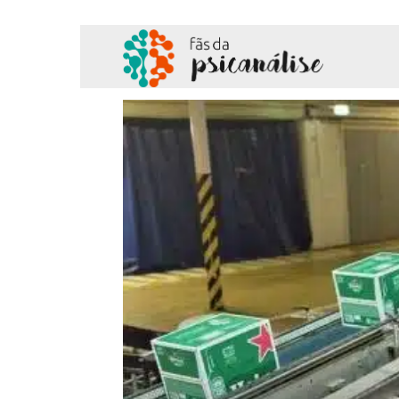
Fãs
da
Psicanálise