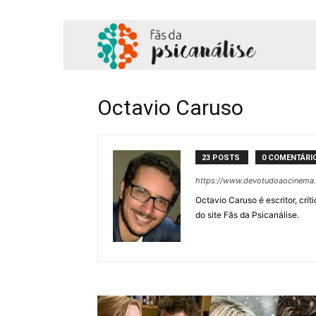
Fãs
da
Octavio Caruso
Psicanálise
23 POSTS
0 COMENTÁRI
https://www.devotudoaocinema
Octavio Caruso é escritor, crít
do site Fãs da Psicanálise.