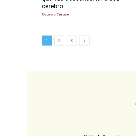
cérebro
Octavio Caruso
1
2
3