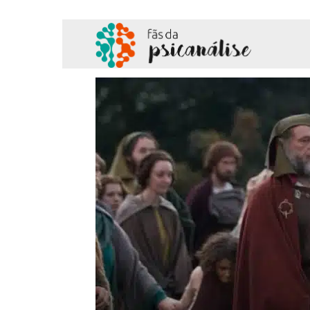
Fãs
da
Psicanálise