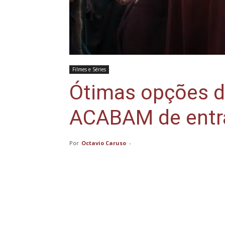
Filmes e Séries
Ótimas opções d
ACABAM de entr
Por
Octavio Caruso
-
Compartilhar