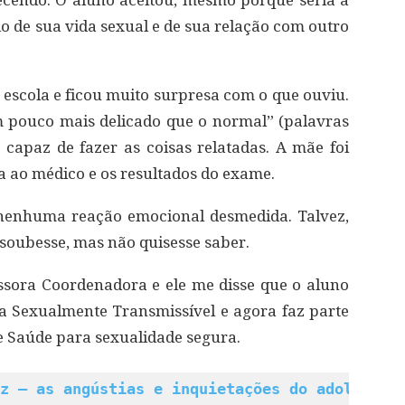
ecendo. O aluno aceitou, mesmo porque seria a
o de sua vida sexual e de sua relação com outro
scola e ficou muito surpresa com o que ouviu.
um pouco mais delicado que o normal” (palavras
capaz de fazer as coisas relatadas. A mãe foi
a ao médico e os resultados do exame.
nenhuma reação emocional desmedida. Talvez,
soubesse, mas não quisesse saber.
essora Coordenadora e ele me disse que o aluno
a Sexualmente Transmissível e agora faz parte
e Saúde para sexualidade segura.
z – as angústias e inquietações do adolescen