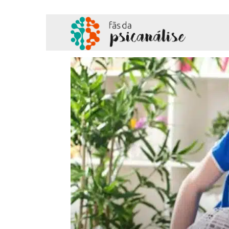
Fãs
da
Psicanálise