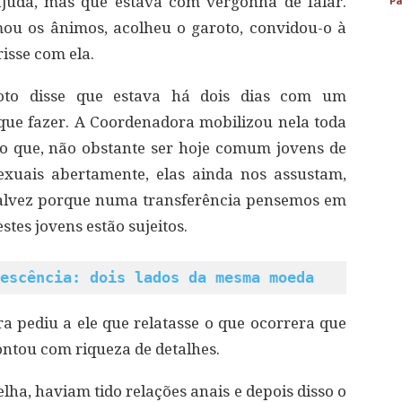
juda, mas que estava com vergonha de falar.
Pa
almou os ânimos, acolheu o garoto, convidou-o à
isse com ela.
roto disse que estava há dois dias com um
que fazer. A Coordenadora mobilizou nela toda
o que, não obstante ser hoje comum jovens de
xuais abertamente, elas ainda nos assustam,
talvez porque numa transferência pensemos em
stes jovens estão sujeitos.
escência: dois lados da mesma moeda
a pediu a ele que relatasse o que ocorrera que
ntou com riqueza de detalhes.
lha, haviam tido relações anais e depois disso o