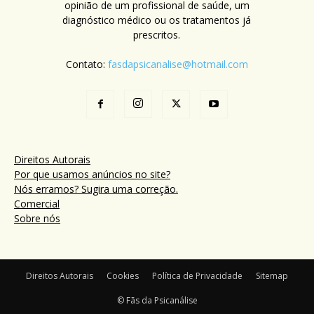
opinião de um profissional de saúde, um
diagnóstico médico ou os tratamentos já
prescritos.
Contato:
fasdapsicanalise@hotmail.com
Direitos Autorais
Por que usamos anúncios no site?
Nós erramos? Sugira uma correção.
Comercial
Sobre nós
Direitos Autorais
Cookies
Política de Privacidade
Sitemap
© Fãs da Psicanálise