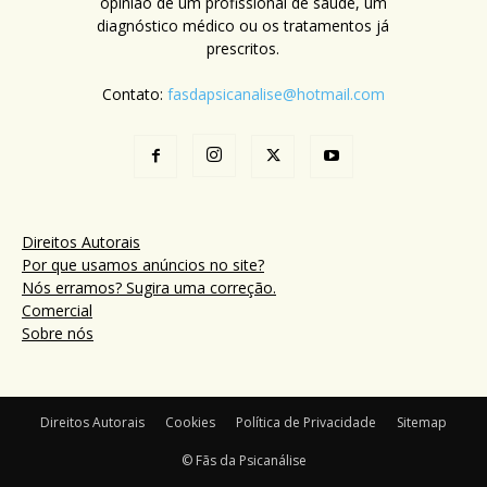
opinião de um profissional de saúde, um
diagnóstico médico ou os tratamentos já
prescritos.
Contato:
fasdapsicanalise@hotmail.com
Direitos Autorais
Por que usamos anúncios no site?
Nós erramos? Sugira uma correção.
Comercial
Sobre nós
Direitos Autorais
Cookies
Política de Privacidade
Sitemap
© Fãs da Psicanálise