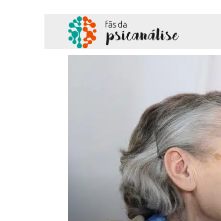
Fãs
da
Psicanálise