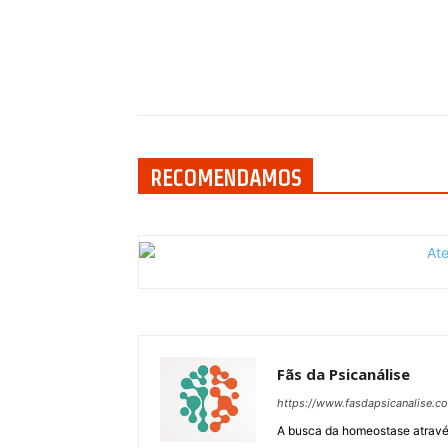
Compartilhar
RECOMENDAMOS
Fãs da Psicanálise
https://www.fasdapsicanalise.c
A busca da homeostase através