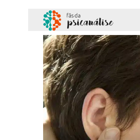
Fãs
da
Psicanálise