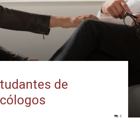
studantes de
icólogos
6