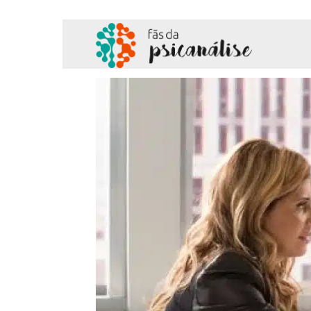
Fãs
da
Psicanálise