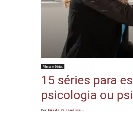
Filmes e Séries
15 séries para e
psicologia ou ps
Por
Fãs da Psicanálise
-