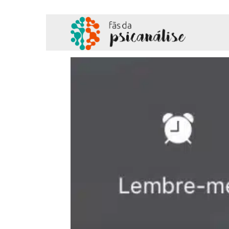
Fãs
da
Psicanálise