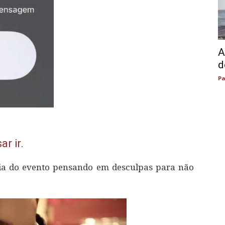
A
d
Pa
r ir.
ia do evento pensando em desculpas para não