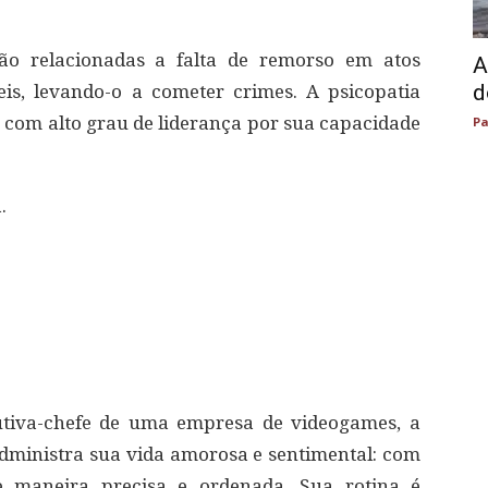
tão relacionadas a falta de remorso em atos
A
d
s, levando-o a cometer crimes. A psicopatia
 com alto grau de liderança por sua capacidade
Pa
.
cutiva-chefe de uma empresa de videogames, a
dministra sua vida amorosa e sentimental: com
e maneira precisa e ordenada. Sua rotina é