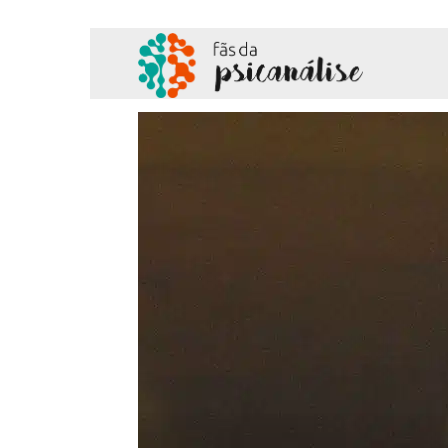
Fãs
da
Psicanálise