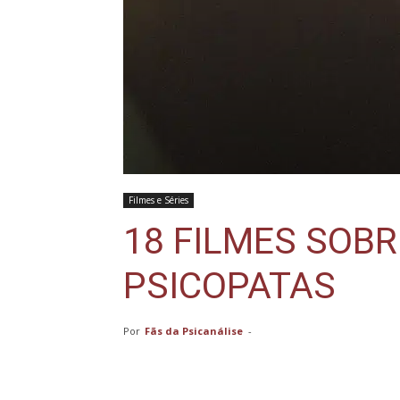
Filmes e Séries
18 FILMES SOBR
PSICOPATAS
Por
Fãs da Psicanálise
-