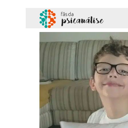
Fãs
da
Psicanálise