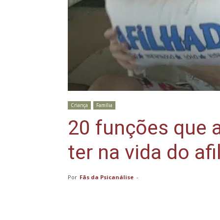
Criança
Família
20 funções que 
ter na vida do af
Por
Fãs da Psicanálise
-