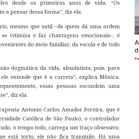
volve desde os primeiros anos de vida. “Os
 a pensar dessa forma”, diz ela.
tário, mesmo que sutil –de quem dá uma ordem
se vitimiza e faz chantagens emocionais–, é
A
venientes do meio familiar, da escola e de todo
d
Pa
ão dogmática da vida, absolutista, pois, para
ele entende que é a correta”, explica Mônica.
requentemente, essas pessoas escondem uma
e”, diz ela.
rapeuta Antonio Carlos Amador Pereira, que é
ersidade Católica de São Paulo), o controlador
tudo, o tempo todo, carrega um traço obsessivo.
 está torto, ele não fica tranquilo. Há uma