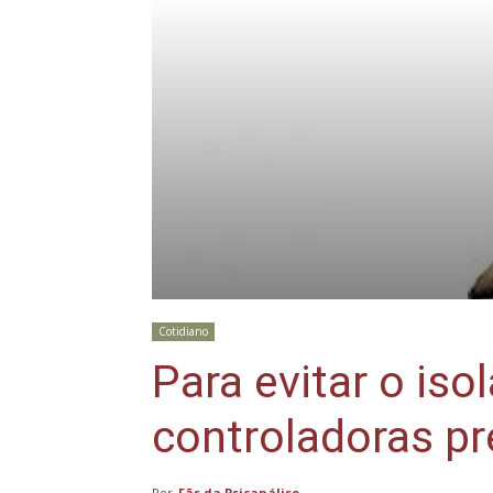
Cotidiano
Para evitar o is
controladoras pr
Por
Fãs da Psicanálise
-