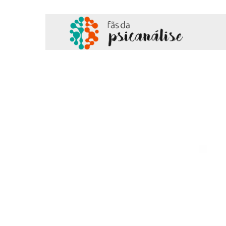
Fãs
da
Psicanálise