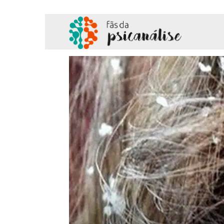
Fãs
da
Psicanálise