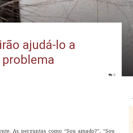
rão ajudá-lo a
r problema
0
dente. As perguntas como “Sou amado?”, “Sou