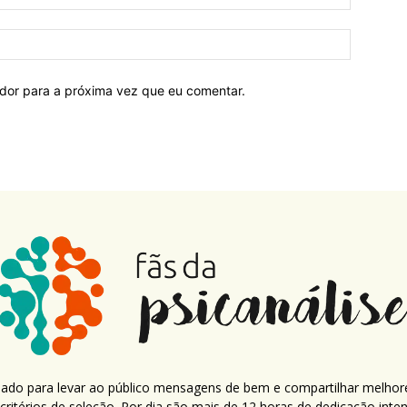
ador para a próxima vez que eu comentar.
criado para levar ao público mensagens de bem e compartilhar melhor
ritérios de seleção. Por dia são mais de 12 horas de dedicação inte