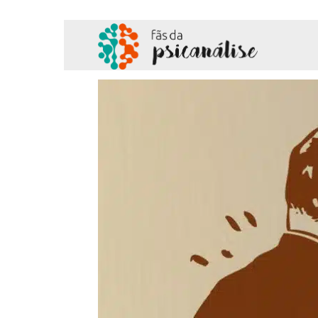
Fãs
da
Psicanálise