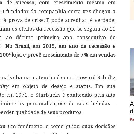
ria de sucesso, com crescimento mesmo em
O fundador da companhia certa vez chegou a
 à prova de crise. E pode acreditar: é verdade.
tiam os efeitos da recessão que se seguiu ao 11
a ao décimo primeiro ano consecutivo de
%.
No Brasil, em 2015, em ano de recessão e
 100ª loja, e prevê crescimento de 7% em vendas
 mais chama a atenção é como Howard Schultz
ity
em objeto de desejo e status. Em sua
ão em 1971, o Starbucks é conhecido pela alta
A
o inúmeras personalizações de suas bebidas –
d
erder qualidade de seus produtos.
Pa
nou um fenômeno, e como guiou suas decisões