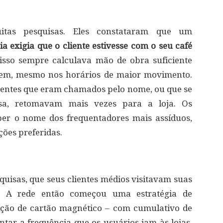
itas pesquisas. Eles constataram que um
a exigia que o cliente estivesse com o seu café
 isso sempre calculava mão de obra suficiente
ssem, mesmo nos horários de maior movimento.
lientes que eram chamados pelo nome, ou que se
sa, retomavam mais vezes para a loja. Os
ber o nome dos frequentadores mais assíduos,
ões preferidas.
quisas, que seus clientes médios visitavam suas
. A rede então começou uma estratégia de
buição de cartão magnético – com cumulativo de
ntar a frequência que os usuários iam às lojas.