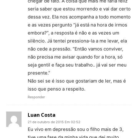
chegar de fato. A coisa que mais me faria feliz
seria saber que estou morrendo e vai dar certo
dessa vez. Ela nos acompanha a todo momento
e as vezes pergunto “já está na hora de irmos
embora?”, a resposta é não e as vezes um
silêncio. Já tentei pressiona-la a me levar, ela
não cede a pressão. “Então vamos conviver,
não precisa me avisar quando for a hora, só
seja gentil e faça seu trabalho.. já vai ser meu
presente.”
Não sei se é isso que gostariam de ler, mas é
isso que penso a respeito.
Responder
Luan Costa
21 de outubro de 2015 Em 02:52
Eu vivo em depressão sou o filho mais de 3,
tive uma fase da minha vida que dei muito