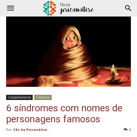
Comportamento
Cotidiano
6 síndromes com nomes de
personagens famosos
Por
Fãs da Psicanálise
-
0