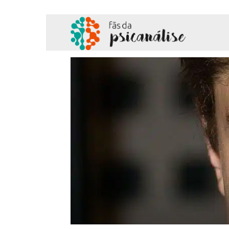
Fãs
da
Psicanálise