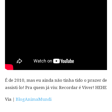
É de 2010, mas eu ainda não tinha tido o prazer de
assisti-lo! Pra quem já viu: Recordar é Viver! HEHE
Via |
BlogAnimaMundi