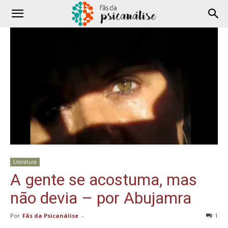
Literatura
A gente se acostuma, mas
não devia – por Abujamra
Por
Fãs da Psicanálise
-
1