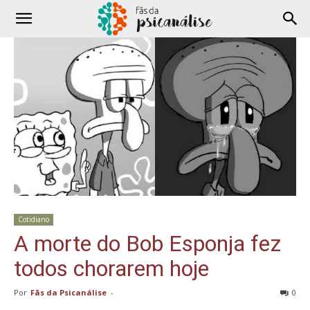
Cotidiano
A morte do Bob Esponja fez
todos chorarem hoje
Por
Fãs da Psicanálise
-
0