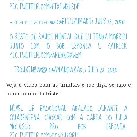
PIC.TWITTER.COM/ETXIWXLSDP
— 𝚖𝚊𝚛𝚒𝚊𝚗𝚊 ☯︎ (@EIIUZUMAKI)
JULY 28, 2020
O RESTO DE SAÚDE MENTAL QUE EU TINHA MORREU
JUNTO COM O BOB ESPONJA E PATRICK
PIC.TWITTER.COM/AREHKQXW2M
— TROUXINHA🤡 (@AMANDAAA8_)
JULY 28, 2020
Veja o vídeo com as tirinhas e me diga se não é
muuuuuuuuito triste:
NÍVEL DE EMOCIONAL ABALADO DURANTE A
QUARENTENA: CHORAR COM A CARTA DO LULA
MOLUSCO PRO BOB ESPONJA.
PIC.TWITTER.COM/DO6OUFQRLL