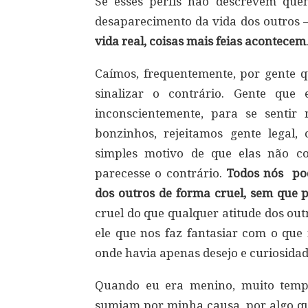
Se esses perfis não descrevem qu
desaparecimento da vida dos outros –
vida real, coisas mais feias acontecem
Caímos, frequentemente, por gente 
sinalizar o contrário. Gente que
inconscientemente, para se senti
bonzinhos, rejeitamos gente lega
simples motivo de que elas não c
parecesse o contrário.
Todos nós pod
dos outros de forma cruel, sem que
cruel do que qualquer atitude dos ou
ele que nos faz fantasiar com o que
onde havia apenas desejo e curiosidad
Quando eu era menino, muito temp
sumiam por minha causa, por algo que 