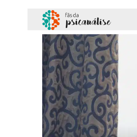
Fãs
da
Psicanálise