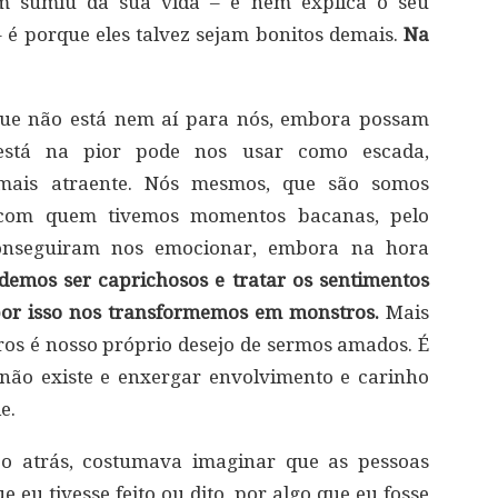
em sumiu da sua vida – e nem explica o seu
 é porque eles talvez sejam bonitos demais.
Na
.
que não está nem aí para nós, embora possam
 está na pior pode nos usar como escada,
r mais atraente. Nós mesmos, que são somos
l, com quem tivemos momentos bacanas, pelo
onseguiram nos emocionar, embora na hora
emos ser caprichosos e tratar os sentimentos
 por isso nos transformemos em monstros.
Mais
tros é nosso próprio desejo de sermos amados. É
 não existe e enxergar envolvimento e carinho
e.
o atrás, costumava imaginar que as pessoas
eu tivesse feito ou dito, por algo que eu fosse