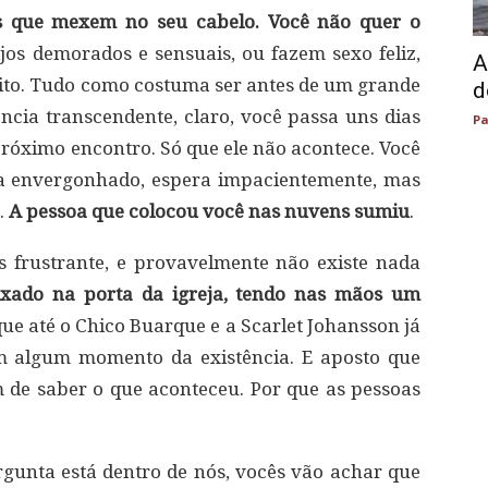
s que mexem no seu cabelo. Você não quer o
jos demorados e sensuais, ou fazem sexo feliz,
A
ito. Tudo como costuma ser antes de um grande
d
cia transcendente, claro, você passa uns dias
Pa
róximo encontro. Só que ele não acontece. Você
 envergonhado, espera impacientemente, mas
s.
A pessoa que colocou você nas nuvens sumiu
.
 frustrante, e provavelmente não existe nada
ixado na porta da igreja, tendo nas mãos um
que até o Chico Buarque e a Scarlet Johansson já
em algum momento da existência. E aposto que
m de saber o que aconteceu. Por que as pessoas
ergunta está dentro de nós, vocês vão achar que