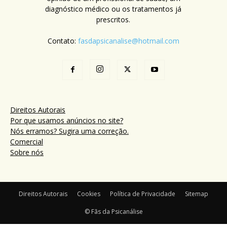
diagnóstico médico ou os tratamentos já
prescritos.
Contato:
fasdapsicanalise@hotmail.com
Direitos Autorais
Por que usamos anúncios no site?
Nós erramos? Sugira uma correção.
Comercial
Sobre nós
Direitos Autorais
Cookies
Política de Privacidade
Sitemap
© Fãs da Psicanálise