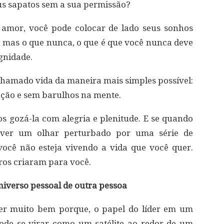
us sapatos sem a sua permissão?
 amor, você pode colocar de lado seus sonhos
r, mas o que nunca, o que é que você nunca deve
gnidade.
chamado vida da maneira mais simples possível:
ação e sem barulhos na mente.
s gozá-la com alegria e plenitude. E se quando
iver um olhar perturbado por uma série de
você não esteja vivendo a vida que você quer.
tros criaram para você.
universo pessoal de outra pessoa
r muito bem porque, o papel do líder em um
ode se virar como um satélite ao redor de um