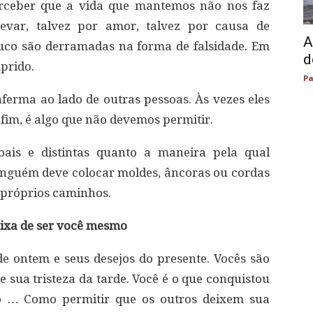
erceber que a vida que mantemos não nos faz
levar, talvez por amor, talvez por causa de
A
uco são derramadas na forma de falsidade. Em
d
prido.
Pa
erma ao lado de outras pessoas. Às vezes eles
nfim, é algo que não devemos permitir.
oais e distintas quanto a maneira pela qual
inguém deve colocar moldes, âncoras ou cordas
 próprios caminhos.
deixa de ser você mesmo
de ontem e seus desejos do presente. Vocês são
e sua tristeza da tarde. Você é o que conquistou
do … Como permitir que os outros deixem sua