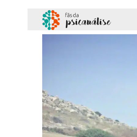
Fãs
da
Psicanálise