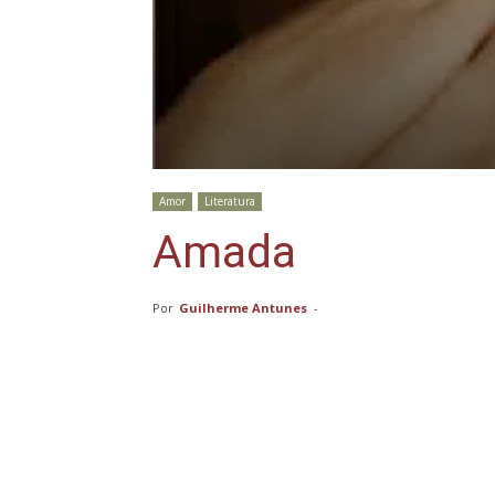
Amor
Literatura
Amada
Por
Guilherme Antunes
-
Compartilhar