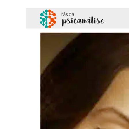
Fãs
da
Psicanálise