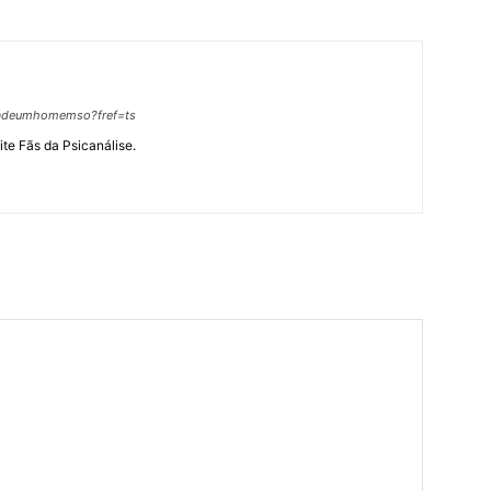
hadeumhomemso?fref=ts
site Fãs da Psicanálise.