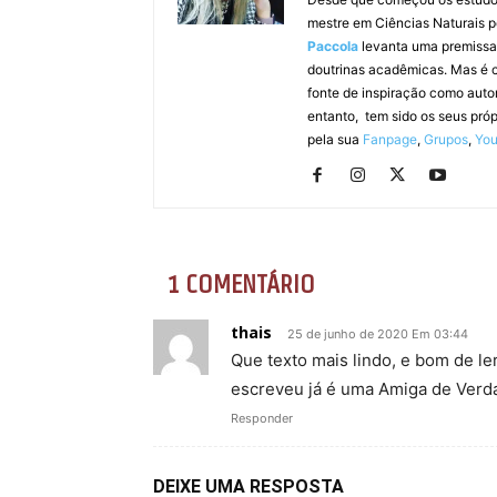
mestre em Ciências Naturais 
Paccola
levanta uma premissa s
doutrinas acadêmicas. Mas é c
fonte de inspiração como auto
entanto, tem sido os seus pró
pela sua
Fanpage
,
Grupos
,
Yo
1 COMENTÁRIO
thais
25 de junho de 2020 Em 03:44
Que texto mais lindo, e bom de le
escreveu já é uma Amiga de Verd
Responder
DEIXE UMA RESPOSTA