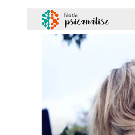
Fãs
da
Psicanálise