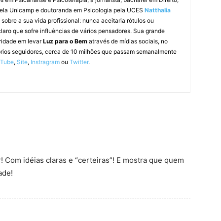
pela Unicamp e doutoranda em Psicologia pela UCES
Natthalia
obre a sua vida profissional: nunca aceitaria rótulos ou
laro que sofre influências de vários pensadores. Sua grande
ridade em levar
Luz para o Bem
através de mídias sociais, no
prios seguidores, cerca de 10 milhões que passam semanalmente
uTube
,
Site
,
Instragram
ou
Twitter
.
r! Com idéias claras e “certeiras”! E mostra que quem
ade!