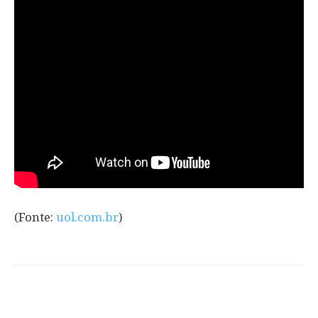
(Fonte:
uol.com.br
)