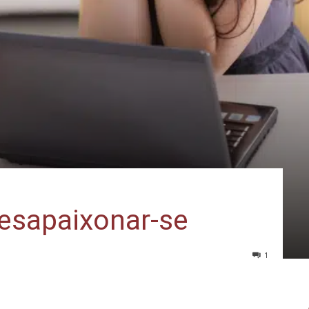
desapaixonar-se
1