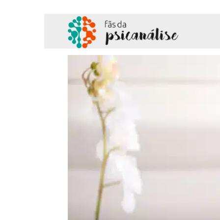
Fãs
da
Psicanálise