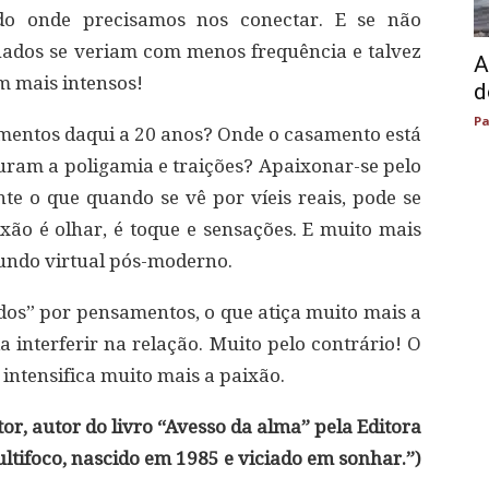
o onde precisamos nos conectar. E se não
ados se veriam com menos frequência e talvez
A
 mais intensos!
d
Pa
mentos daqui a 20 anos? Onde o casamento está
uram a poligamia e traições? Apaixonar-se pelo
nte o que quando se vê por víeis reais, pode se
ixão é olhar, é toque e sensações. E muito mais
mundo virtual pós-moderno.
os” por pensamentos, o que atiça muito mais a
a interferir na relação. Muito pelo contrário! O
 intensifica muito mais a paixão.
itor, autor do livro “Avesso da alma” pela Editora
ltifoco, nascido em 1985 e viciado em sonhar.”)