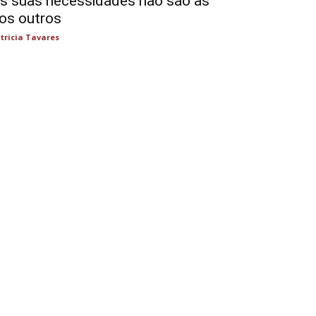
s suas necessidades não são as
os outros
tricia Tavares