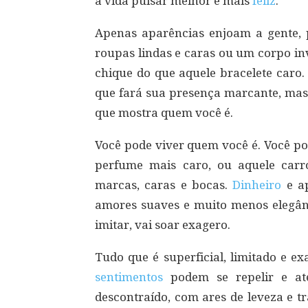
a vida pulsar melhor e mais
feliz
.
Apenas aparências enjoam a gente, 
roupas lindas e caras ou um corpo i
chique do que aquele bracelete caro
que fará sua presença marcante, mas 
que mostra quem você é.
Você pode viver quem você é. Você po
perfume mais caro, ou aquele carr
marcas, caras e bocas.
Dinheiro
e ap
amores suaves e muito menos elegânci
imitar, vai soar exagero.
Tudo que é superficial, limitado e e
sentimentos
podem se repelir e at
descontraído, com ares de leveza e tr