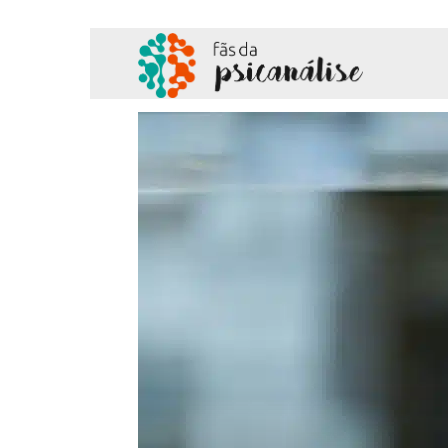
Fãs
da
Psicanálise