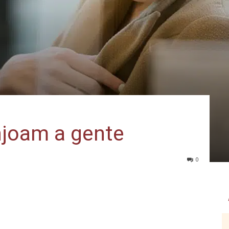
njoam a gente
0