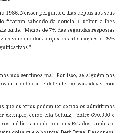
m 1986, Neisser perguntou dias depois aos seus
 ficaram sabendo da notícia. E voltou a lhes
is tarde. “Menos de 7% das segundas respostas
ivocavam em dois terços das afirmações, e 25%
nificativos.”
ós nos sentimos mal. Por isso, se alguém nos
 nos entrincheirar e defender nossas ideias com
as que os erros podem ter se não os admitirmos
r exemplo, como cita Schulz, “entre 690.000 e
rros médicos a cada ano nos Estados Unidos, e
eira coisa que o hospital Beth Israel Deaconess,