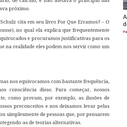
ário, de cálculo, e não afetava o principal das
uava próximo.
A
Schulz cita em seu livro Por Que Erramos? – O
d
ousse), no qual ela explica que frequentemente
Pa
quivocados e procuramos justificativas para os
que na realidade eles podem nos servir como um
 mas nos equivocamos com bastante frequência,
s consciência disso. Para começar, nossos
te, como provam, por exemplo, as ilusões de
ssos preconceitos e nos deixamos levar pelas
 ou simplesmente de pessoas que, por pensarem
rotegendo-as de teorias alternativas.