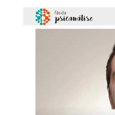
Fãs
da
Psicanálise