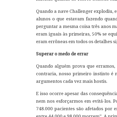
Quando a nave Challenger explodiu, e
alunos o que estavam fazendo quando
perguntar a mesma coisa três anos ma
eram iguais às primeiras, 50% se equ
eram errôneas em todos os detalhes sig
Superar o medo de errar
Quando alguém prova que erramos, n
contraria, nosso primeiro instinto é
argumentos cada vez mais hostis.
E isso ocorre apesar das consequênci
nem nos esforçarmos em evitá-los. Po
748.000 pacientes são afetados por e
entre 44.000 e 98.000 morrem”. A prim