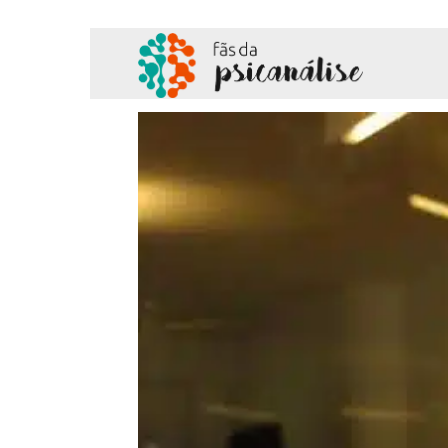
Fãs
da
Psicanálise