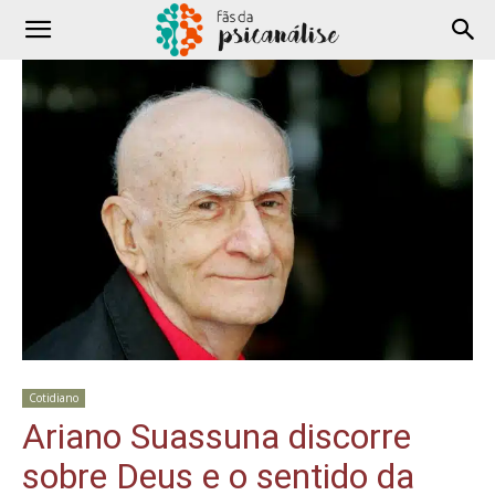
Cotidiano
Ariano Suassuna discorre
sobre Deus e o sentido da