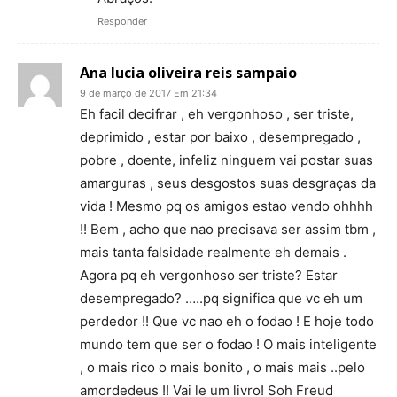
Responder
Ana lucia oliveira reis sampaio
9 de março de 2017 Em 21:34
Eh facil decifrar , eh vergonhoso , ser triste,
deprimido , estar por baixo , desempregado ,
pobre , doente, infeliz ninguem vai postar suas
amarguras , seus desgostos suas desgraças da
vida ! Mesmo pq os amigos estao vendo ohhhh
!! Bem , acho que nao precisava ser assim tbm ,
mais tanta falsidade realmente eh demais .
Agora pq eh vergonhoso ser triste? Estar
desempregado? …..pq significa que vc eh um
perdedor !! Que vc nao eh o fodao ! E hoje todo
mundo tem que ser o fodao ! O mais inteligente
, o mais rico o mais bonito , o mais mais ..pelo
amordedeus !! Vai le um livro! Soh Freud